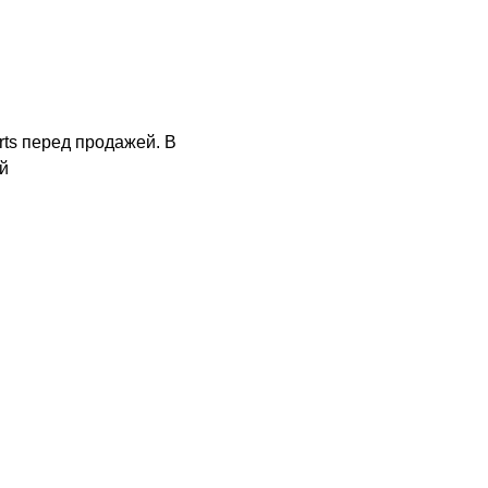
rts перед продажей. В
й