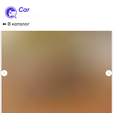
⬅︎ В каталог