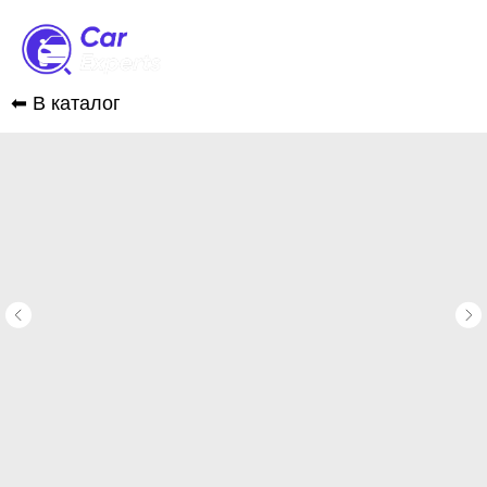
⬅︎ В каталог